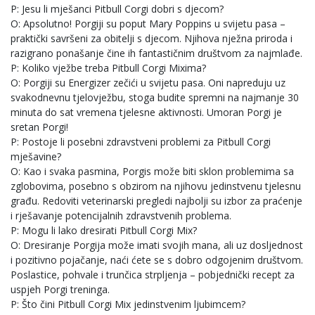
P: Jesu li mješanci Pitbull Corgi dobri s djecom?
O: Apsolutno! Porgiji su poput Mary Poppins u svijetu pasa –
praktički savršeni za obitelji s djecom. Njihova nježna priroda i
razigrano ponašanje čine ih fantastičnim društvom za najmlađe.
P: Koliko vježbe treba Pitbull Corgi Mixima?
O: Porgiji su Energizer zečići u svijetu pasa. Oni napreduju uz
svakodnevnu tjelovježbu, stoga budite spremni na najmanje 30
minuta do sat vremena tjelesne aktivnosti. Umoran Porgi je
sretan Porgi!
P: Postoje li posebni zdravstveni problemi za Pitbull Corgi
mješavine?
O: Kao i svaka pasmina, Porgis može biti sklon problemima sa
zglobovima, posebno s obzirom na njihovu jedinstvenu tjelesnu
građu. Redoviti veterinarski pregledi najbolji su izbor za praćenje
i rješavanje potencijalnih zdravstvenih problema.
P: Mogu li lako dresirati Pitbull Corgi Mix?
O: Dresiranje Porgija može imati svojih mana, ali uz dosljednost
i pozitivno pojačanje, naći ćete se s dobro odgojenim društvom.
Poslastice, pohvale i trunčica strpljenja – pobjednički recept za
uspjeh Porgi treninga.
P: Što čini Pitbull Corgi Mix jedinstvenim ljubimcem?