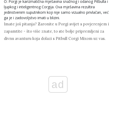
O: Porgi je karizmatična mješavina snažnog i odanog Pitbulla i
ljupkog i inteligentnog Corgija. Ova mješavina rezultira
jedinstvenim suputnikom koji nije samo vizualno privlačan, već
ga je i zadovoljstvo imati u blizini.
Imate još pitanja? Zaronite u Porgi svijet s povjerenjem i
zapamtite - što više znate, to ste bolje pripremljeni za
divnu avanturu koja dolazi s Pitbull Corgi Mixom uz vas.
ad