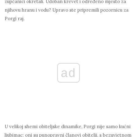
zupčanici okretali. Udoban krevet i određeno mjesto za
njihovu hranu i vodu? Upravo ste pripremili pozornicu za
Porgi raj.
ad
U velikoj shemi obiteljske dinamike, Porgi nije samo kućni
ljubimac; oni su punopravni članovi obitelji, s bezuvjetnom