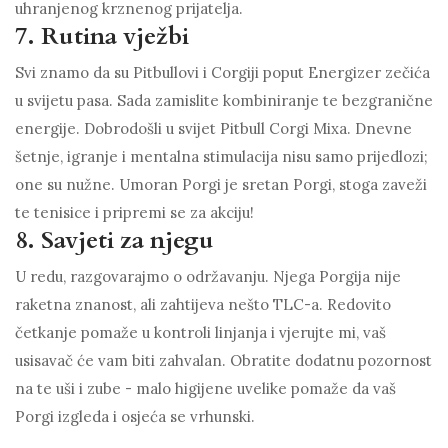
uhranjenog krznenog prijatelja.
7. Rutina vježbi
Svi znamo da su Pitbullovi i Corgiji poput Energizer zečića
u svijetu pasa. Sada zamislite kombiniranje te bezgranične
energije. Dobrodošli u svijet Pitbull Corgi Mixa. Dnevne
šetnje, igranje i mentalna stimulacija nisu samo prijedlozi;
one su nužne. Umoran Porgi je sretan Porgi, stoga zaveži
te tenisice i pripremi se za akciju!
8. Savjeti za njegu
U redu, razgovarajmo o održavanju. Njega Porgija nije
raketna znanost, ali zahtijeva nešto TLC-a. Redovito
četkanje pomaže u kontroli linjanja i vjerujte mi, vaš
usisavač će vam biti zahvalan. Obratite dodatnu pozornost
na te uši i zube - malo higijene uvelike pomaže da vaš
Porgi izgleda i osjeća se vrhunski.