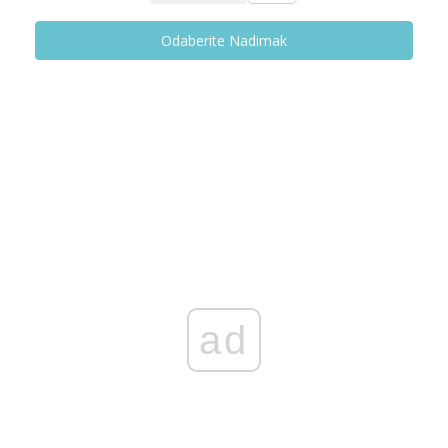
Odaberite Nadimak
ad