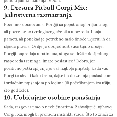
puno trijumfa mahanja repom.
9. Dresura Pitbull Corgi Mix:
Jedinstvena razmatranja
Počnimo s osnovama. Porgiji su poput onog briljantnog,
ali povremeno tvrdoglavog učenika u razredu. Imaju
pameti, ali ponekad je potrebno malo finoće uvjeriti ih da
slijede pravila. Ovdje je dosljednost vaše tajno oružje.
Porgiji napreduju u rutinama, stoga se držite dosljednog
rasporeda treninga. Imate poslastice? Dobro, jer
pozitivno potkrepljenje je vaš najbolji prijatelj. Kada vaš
Porgi to shvati kako treba, dajte im do znanja poslasticom
i srdačnim tapšanjem po leđima (ili počeškanjem iza ušiju,
što god žele).
10. Uobičajene osobine ponašanja
Sada, razgovarajmo o neobičnostima. Zahvaljujući njihovoj
Corgi lozi, mogli bi proraditi instinkti stada. Što to znači za