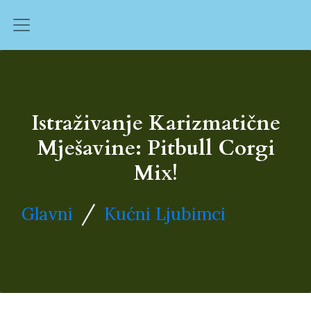
Istraživanje Karizmatične
Mješavine: Pitbull Corgi
Mix!
/
Glavni
Kućni Ljubimci