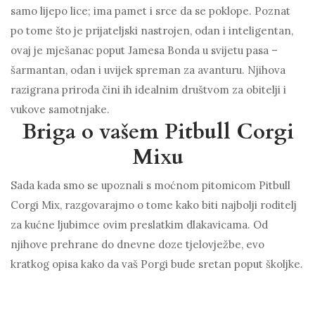
samo lijepo lice; ima pamet i srce da se poklope. Poznat
po tome što je prijateljski nastrojen, odan i inteligentan,
ovaj je mješanac poput Jamesa Bonda u svijetu pasa –
šarmantan, odan i uvijek spreman za avanturu. Njihova
razigrana priroda čini ih idealnim društvom za obitelji i
vukove samotnjake.
Briga o vašem Pitbull Corgi
Mixu
Sada kada smo se upoznali s moćnom pitomicom Pitbull
Corgi Mix, razgovarajmo o tome kako biti najbolji roditelj
za kućne ljubimce ovim preslatkim dlakavicama. Od
njihove prehrane do dnevne doze tjelovježbe, evo
kratkog opisa kako da vaš Porgi bude sretan poput školjke.