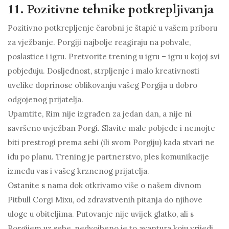
11. Pozitivne tehnike potkrepljivanja
Pozitivno potkrepljenje čarobni je štapić u vašem priboru
za vježbanje. Porgiji najbolje reagiraju na pohvale,
poslastice i igru. Pretvorite trening u igru ​​– igru ​​u kojoj svi
pobjeđuju. Dosljednost, strpljenje i malo kreativnosti
uvelike doprinose oblikovanju vašeg Porgija u dobro
odgojenog prijatelja.
Upamtite, Rim nije izgrađen za jedan dan, a nije ni
savršeno uvježban Porgi. Slavite male pobjede i nemojte
biti prestrogi prema sebi (ili svom Porgiju) kada stvari ne
idu po planu. Trening je partnerstvo, ples komunikacije
između vas i vašeg krznenog prijatelja.
Ostanite s nama dok otkrivamo više o našem divnom
Pitbull Corgi Mixu, od zdravstvenih pitanja do njihove
uloge u obiteljima. Putovanje nije uvijek glatko, ali s
Porgijem uz sebe, nedvojbeno je to avantura koju vrijedi