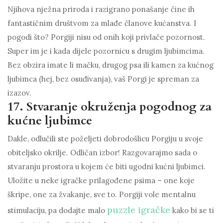
Njihova nježna priroda i razigrano ponašanje čine ih
fantastičnim društvom za mlađe članove kućanstva. I
pogodi što? Porgiji nisu od onih koji privlače pozornost.
Super im je i kada dijele pozornicu s drugim ljubimcima.
Bez obzira imate li mačku, drugog psa ili kamen za kućnog
ljubimca (hej, bez osuđivanja), vaš Porgi je spreman za
izazov.
17. Stvaranje okruženja pogodnog za
kućne ljubimce
Dakle, odlučili ste poželjeti dobrodošlicu Porgiju u svoje
obiteljsko okrilje. Odličan izbor! Razgovarajmo sada o
stvaranju prostora u kojem će biti ugodni kućni ljubimci.
Uložite u neke igračke prilagođene psima – one koje
škripe, one za žvakanje, sve to. Porgiji vole mentalnu
puzzle igračke
stimulaciju, pa dodajte malo
kako bi se ti