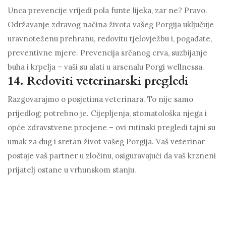
Unca prevencije vrijedi pola funte lijeka, zar ne? Pravo.
Održavanje zdravog načina života vašeg Porgija uključuje
uravnoteženu prehranu, redovitu tjelovježbu i, pogađate,
preventivne mjere. Prevencija srčanog crva, suzbijanje
buha i krpelja – vaši su alati u arsenalu Porgi wellnessa.
14. Redoviti veterinarski pregledi
Razgovarajmo o posjetima veterinara. To nije samo
prijedlog; potrebno je. Cijepljenja, stomatološka njega i
opće zdravstvene procjene – ovi rutinski pregledi tajni su
umak za dug i sretan život vašeg Porgija. Vaš veterinar
postaje vaš partner u zločinu, osiguravajući da vaš krzneni
prijatelj ostane u vrhunskom stanju.