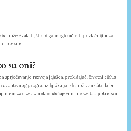
is može žvakati, što bi ga moglo učiniti privlačnijim za
 je korisno.
to su oni?
na sprječavanje razvoja jajašca, prekidajući životni ciklus
preventivnog programa liječenja, ali može značiti da bi
bijanjem zaraze. U nekim slučajevima može biti potreban