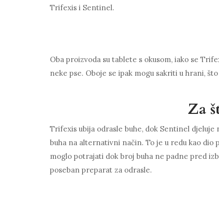
Trifexis i Sentinel.
Oba proizvoda su tablete s okusom, iako se Trifex
neke pse. Oboje se ipak mogu sakriti u hrani, što
Za š
Trifexis ubija odrasle buhe, dok Sentinel djeluje 
buha na alternativni način. To je u redu kao dio 
moglo potrajati dok broj buha ne padne pred iz
poseban preparat za odrasle.