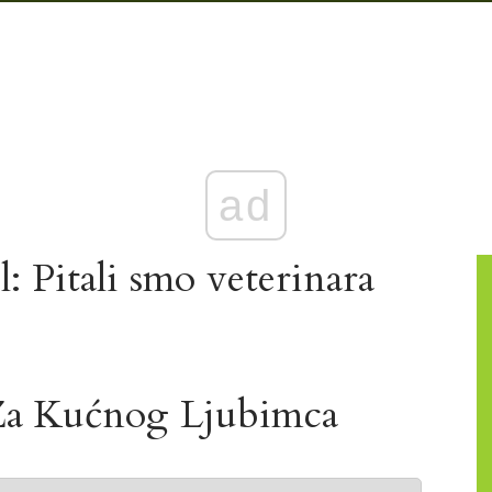
ad
l: Pitali smo veterinara
Za Kućnog Ljubimca