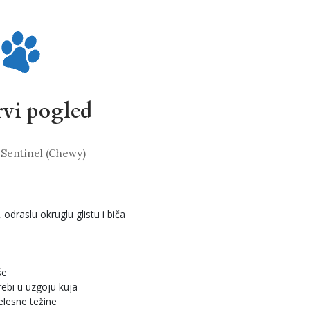
vi pogled
– Sentinel (Chewy)
 odraslu okruglu glistu i biča
še
ebi u uzgoju kuja
jelesne težine